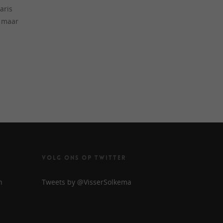
aris
, maar
VOLG ONS OP TWITTER
n
Tweets by @VisserSolkema