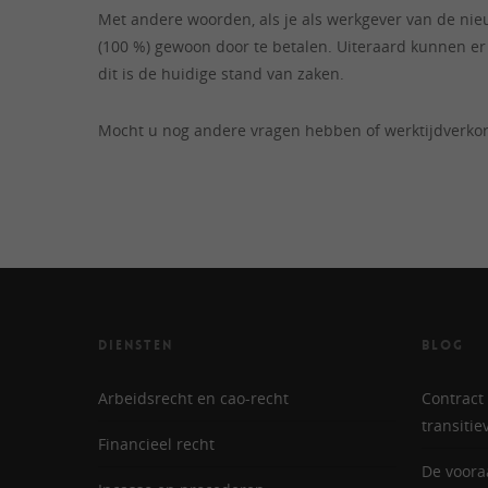
Met andere woorden, als je als werkgever van de nie
(100 %) gewoon door te betalen. Uiteraard kunnen e
dit is de huidige stand van zaken.
Mocht u nog andere vragen hebben of werktijdverkor
DIENSTEN
BLOG
Arbeidsrecht en cao-recht
Contract 
transiti
Financieel recht
De voora