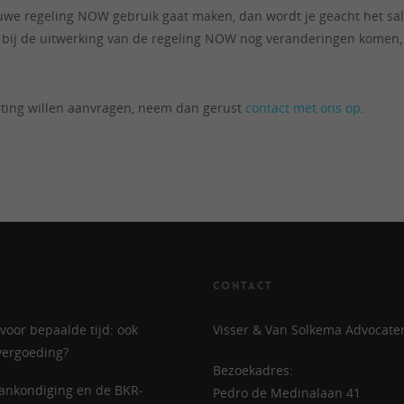
uwe regeling NOW gebruik gaat maken, dan wordt je geacht het sal
r bij de uitwerking van de regeling NOW nog veranderingen komen
ting willen aanvragen, neem dan gerust
contact met ons op
.
CONTACT
voor bepaalde tijd: ook
Visser & Van Solkema Advocate
evergoeding?
Bezoekadres:
ankondiging en de BKR-
Pedro de Medinalaan 41