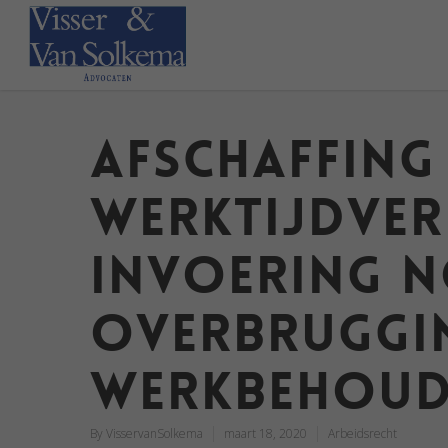
Afschaffing
Werktijdver
invoering 
Overbruggi
Werkbehoud
By
VisservanSolkema
maart 18, 2020
Arbeidsrecht