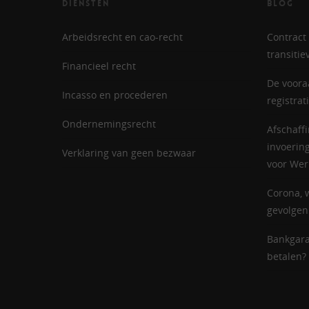
DIENSTEN
BLOG
Arbeidsrecht en cao-recht
Contract 
transiti
Financieel recht
De voora
Incasso en procederen
registrat
Ondernemingsrecht
Afschaff
invoerin
Verklaring van geen bezwaar
voor We
Corona, 
gevolgen
Bankgara
betalen?