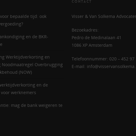
CONTACT
voor bepaalde tijd: ook
Visser & Van Solkema Advocate
evergoeding?
Bezoekadres:
ankondiging en de BKR-
Pedro de Medinalaan 41
ie
1086 XP Amsterdam
ing Werktijdverkorting en
Telefoonnummer: 020 – 452 97 
g Noodmaatregel Overbrugging
E-mail: info@visservansolkema.
rkbehoud (NOW)
werktijdverkorting en de
 voor werknemers
ntie: mag de bank weigeren te