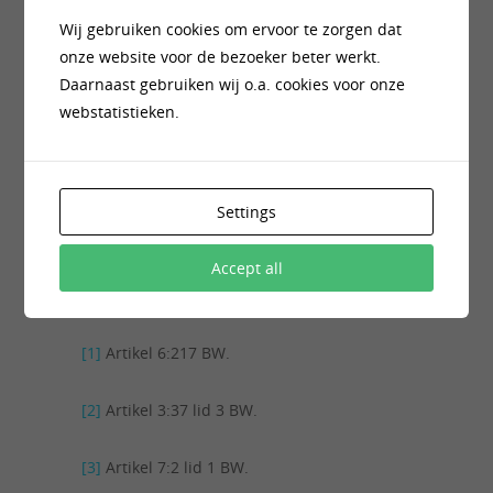
verkoop van de woning is het goed je te
Wij gebruiken cookies om ervoor te zorgen dat
realiseren dat een ‘voorlopig koopcontract’
onze website voor de bezoeker beter werkt.
ook een volwaardige overeenkomst is
Daarnaast gebruiken wij o.a. cookies voor onze
waaraan je gebonden bent. Laat je dus niet
webstatistieken.
misleiden door het woordje ‘voorlopig’. Deze
term ziet op de ontbindende voorwaarden
die partijen kunnen opnemen in de
koopovereenkomst, zoals het
Settings
financieringsvoorbehoud.
Accept all
=====
[1]
Artikel 6:217 BW.
[2]
Artikel 3:37 lid 3 BW.
[3]
Artikel 7:2 lid 1 BW.