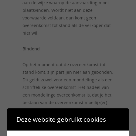
aan de wijze waarop de aanvaarding moet
plaatsvinden. Wordt niet aan deze
voorwaarde voldaan, dan komt geen
overeenkomst tot stand als de verkoper dat
niet wil.
Bindend
Op het moment dat de overeenkomst tot
stand komt, zijn partijen hier aan gebonden.
Dit geldt zowel voor een mondelinge als een
schriftelijke overeenkomst. Het nadeel van
een mondelinge overeenkomst is, dat je het
bestaan van de overeenkomst moeilijk(er)
kan aantonen als de ander de afspraak
ontkent.
Deze website gebruikt cookies
In aanvulling op het voorbeeld van de